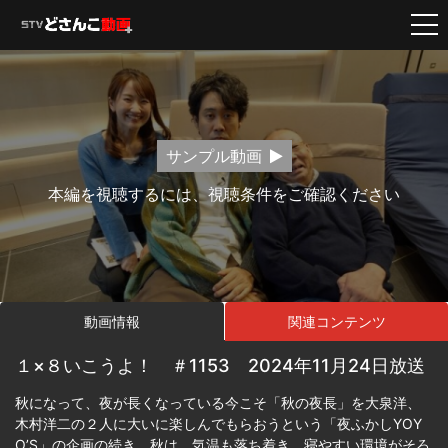
サンプル動画
本編を視聴するには、視聴条件をご確認ください
動画情報
関連コンテンツ
１×８いこうよ！ ＃1153 2024年11月24日放送
秋になって、夜が長くなっている今こそ「秋の夜長」を大泉洋、
木村洋二の２人に大いに楽しんでもらおうという「夜ふかしYOY
O’S」の企画の続き。秋は、気温も落ち着き、寝やすい環境がそろ