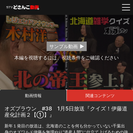
サンプル動画
本編を視聴するには、視聴条件をご確認ください
動画情報
関連コンテンツ
オズブラウン #38 1月5日放送『クイズ！伊藤道
産化計画２【①】』
新年１発目の放送は、北海道のことを何も分かっていない千葉出
身のオズワルド伊藤を無理やり”道産人間”に仕立て上げるための強