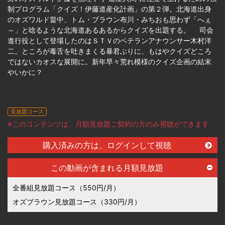
制プログラム「クイズ！伊藤道産化計画」の第２弾。北海道出身
のオズワルド畠中、トム・ブラウン布川・みちおも思わず「へぇ
～」と唸るような北海道あるあるからクイズを出題する。 司会
進行役として登場したのはＳＴＶのベテランアナウンサー木村洋
二。ところが毒舌を吐きまくる暴君ぶりに、もはやクイズどころ
ではないカオスな展開に。新年早々荒れ模様のクイズ企画の結末
やいかに？
見放題コース
※このコンテンツは、月額見放題ご契約の方のみ視聴ができます
購入済みの方は、ログインして視聴
この動画が含まれる月額見放題
全番組見放題コース（550円/月）
オズブラウン見放題コース（330円/月）