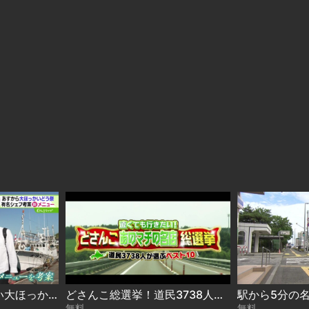
下國シェフのおいしい大ほっかいどう 2026-08-06
どさんこ総選挙！道民3738人が選ぶ“遠くても行きたい名店”ベスト10 2026-08-06
無料
無料