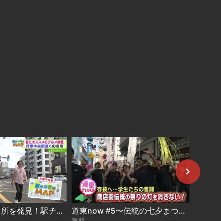
駅から5分の名所を発見！駅チカ名所MAP〜月寒中央駅 2026-08-05
道東now #5〜伝統の七夕まつり 存続危機を学生が守る 2026-08-04
無料
無料