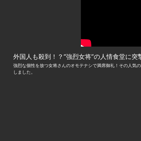
外国人も殺到！？“強烈女将”の人情食堂に突撃 20
強烈な個性を放つ女将さんのオモテナシで満席御礼！その人気の
しました。