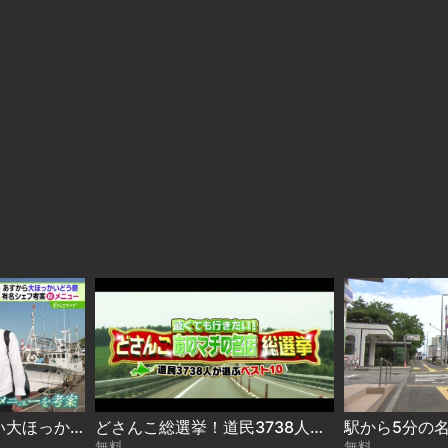
下國シェフのおいしい大ほっかいどう 2026-08-06
どさんこ総選挙！道民3738人が選ぶ“遠くても行きたい名店”ベスト10 2026-08-06
無料
無料