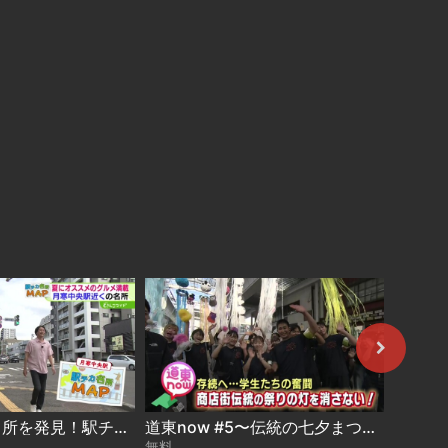
駅から5分の名所を発見！駅チカ名所MAP〜月寒中央駅 2026-08-05
道東now #5〜伝統の七夕まつり 存続危機を学生が守る 2026-08-04
無料
無料