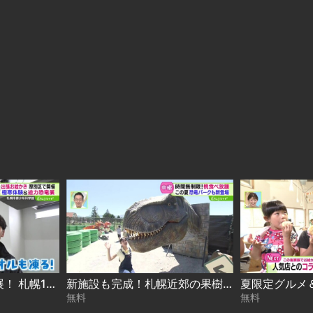
極寒体験＆迫力恐竜展！ 札幌10区キャラバン in 厚別区 2026-08-05
新施設も完成！札幌近郊の果樹園で甘〜い桃狩り 2026-08-05
無料
無料