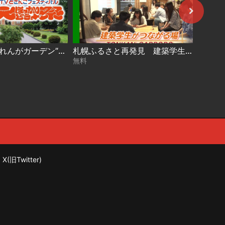
今年は“道庁赤れんがガーデン”で開催！【大ほっかいどう祭 2026】
札幌ふるさと再発見 建築学生がつながる場～TONKAN SAPPORO～2026年8月1日放送
無料
無料
X(旧Twitter)