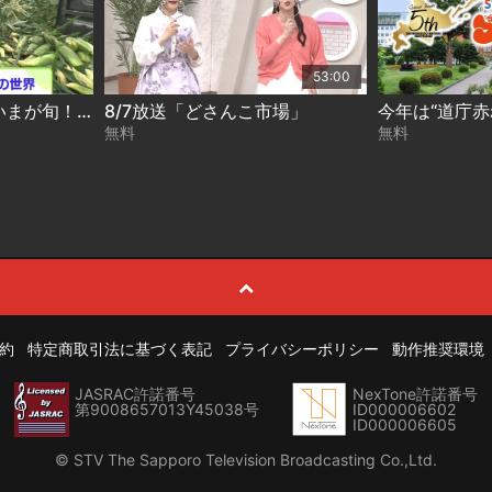
53:00
ときめき野菜通信〜いまが旬！進化するとうきび 2026-08-07
8/7放送「どさんこ市場」
無料
無料
約
特定商取引法に基づく表記
プライバシーポリシー
動作推奨環境
JASRAC許諾番号
NexTone許諾番号
第9008657013Y45038号
ID000006602
ID000006605
© STV The Sapporo Television Broadcasting Co.,Ltd.