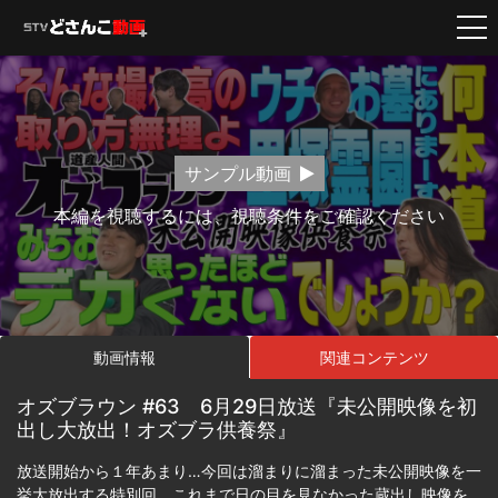
サンプル動画
本編を視聴するには、視聴条件をご確認ください
動画情報
関連コンテンツ
オズブラウン #63 6月29日放送『未公開映像を初
出し大放出！オズブラ供養祭』
放送開始から１年あまり…今回は溜まりに溜まった未公開映像を一
挙大放出する特別回。これまで日の目を見なかった蔵出し映像を