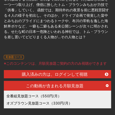
一つ一つ取り上げ、僧侶に扮したトム・ブラウンみちおが力技で
「供養」していく。 函館では、期待外れの夜景を前に悪戦苦闘す
る４人の様子を初出し。そのほか、ドライブ企画で発覚した畠中
とみちおのプライドにまつわるトークや、布川の常軌を逸した海
鮮丼ボケなど、一癖も二癖もある未公開シーンが次々に明かされ
る。せたな町の日本一危険といわれる神社では、トム・ブラウン
を差し置いてビビりまくる人物が…その人物とは？
見放題コース
※このコンテンツは、月額見放題ご契約の方のみ視聴ができます
購入済みの方は、ログインして視聴
この動画が含まれる月額見放題
全番組見放題コース（550円/月）
オズブラウン見放題コース（330円/月）