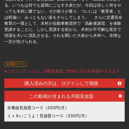
る。いつもは何でも器用にこなす大泉だが、今回は珍しく何をや
っても木村に勝てない。その焦りが募り、ついには「教育者」と
は程遠い、みっともない姿をさらしてしまう。 さらに交通安全
教育の一環として、木村が自動車教習所で「高齢者講習」を体験
受講することに。しかし受講する前から、木村が不可解な発言で
現場を大いに混乱させる。それを聞いた大泉から木村へ、非情な
一言が告げられる。
見放題コース
※このコンテンツは、月額見放題ご契約の方のみ視聴ができます
購入済みの方は、ログインして視聴
この動画が含まれる月額見放題
全番組見放題コース（550円/月）
１ｘ８いこうよ！見放題コース（330円/月）