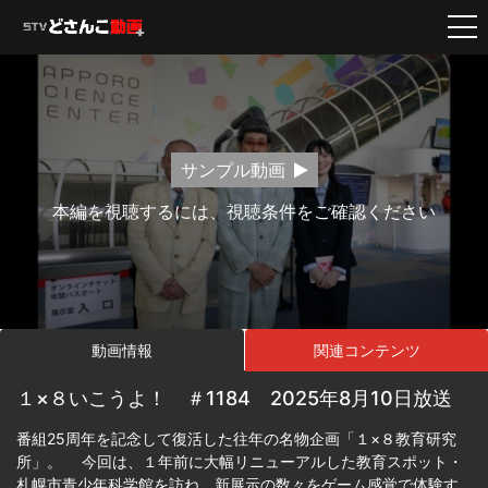
サンプル動画
本編を視聴するには、視聴条件をご確認ください
動画情報
関連コンテンツ
１×８いこうよ！ ＃1184 2025年8月10日放送
番組25周年を記念して復活した往年の名物企画「１×８教育研究
所」。 今回は、１年前に大幅リニューアルした教育スポット・
札幌市青少年科学館を訪ね、新展示の数々をゲーム感覚で体験す