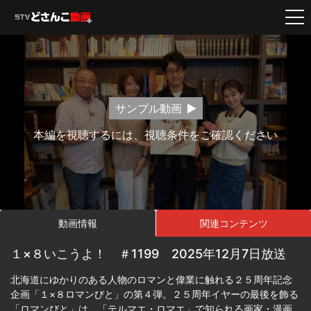
サンプル動画
本編を視聴するには、視聴条件をご確認ください
動画情報
関連コンテンツ
１×８いこうよ！ ＃1199 2025年12月7日放送
北海道にゆかりのある人物のロマンと偉業に触れる２５周年記念
企画「１×８ロマンびと」の第４弾。２５周年イヤーの最後を飾る
「ロマンびと」は、「テルマエ・ロマエ」で知られる画家・漫画