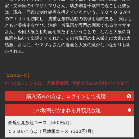
家・文筆家のヤマザキマリさん。幼少期を千歳市で過ごした彼女
は、現在、同市に制作拠点を構えているという。ＹＯＹＯ’Ｓがそ
のアトリエを訪問し、貴重な創作活動の裏側を垣間見る。 実はも
ともと美術史を学び、油絵・肖像画が専門の画家であるヤマザキ
さん。今回大泉と初対面を果たすということで、なんと大泉の肖
像画を描いて出迎えてくれた。その肖像画の出来栄えに大泉は大
感激。さらに、ヤマザキさんの漫画と大泉の意外なつながりも明
かされる。
見放題コース
※このコンテンツは、月額見放題ご契約の方のみ視聴ができます
購入済みの方は、ログインして視聴
この動画が含まれる月額見放題
全番組見放題コース（550円/月）
１ｘ８いこうよ！見放題コース（330円/月）