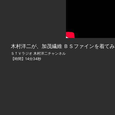
木村洋二が、加茂繊維 ＢＳファインを着て
ＳＴＶラジオ 木村洋二チャンネル
【時間】14分34秒