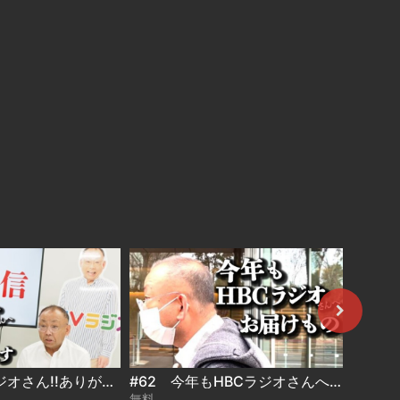
#63 HBCラジオさん!!ありがとうございます!!
#62 今年もHBCラジオさんへお届け物
#61
無料
無料