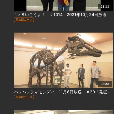
23:33
１×８いこうよ！ ＃1014 2021年10月24日放送
見放題コース
23:33
ハレバレティモンディ 11月6日放送 ＃29「発掘！ハレバレBoys＆Girls むかわ②｣
見放題コース