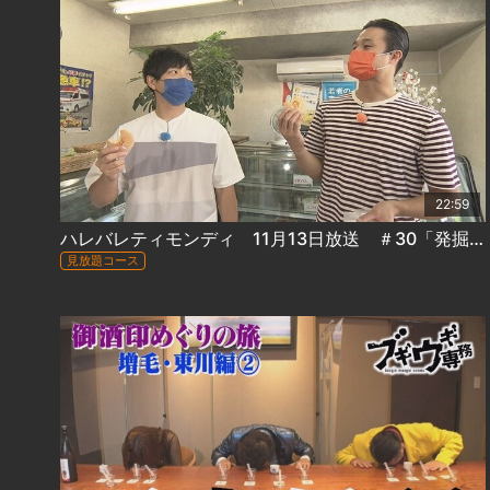
22:59
ハレバレティモンディ 11月13日放送 ＃30「発掘！ハレバレBoys＆Girls むかわ③」
見放題コース