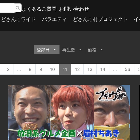
よくあるご質問
お問い合わせ
どさんこワイド
バラエティ
どさんこ村プロジェクト
イ
登録日
再生数
価格
2
...
8
9
10
11
12
13
14
...
56