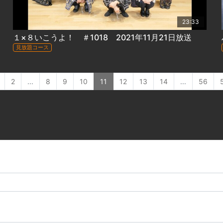
23:33
１×８いこうよ！ ＃1018 2021年11月21日放送
見放題コース
2
...
8
9
10
11
12
13
14
...
56