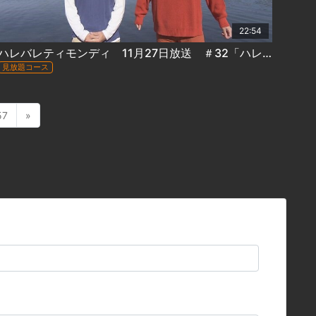
22:54
ハレバレティモンディ 11月27日放送 ＃32「ハレバレ応援団in阿寒湖温泉(前)」
見放題コース
57
»