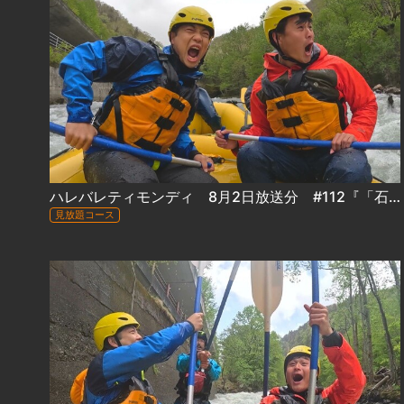
ハレバレティモンディ 8月2日放送分 #112『「石狩川完全制覇」前田裕太が初参戦！』
見放題コース