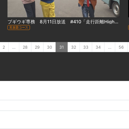
ブギウギ専務 8月11日放送 #410「走行距離High＆Low part5 森編２」
見放題コース
2
...
28
29
30
31
32
33
34
...
56