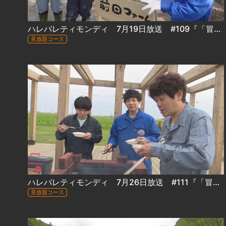
ハレバレティモンディ 7月19日放送 #109『「冒険グルメ」前田ファームに流れ星☆登場&メニュー開発・ゆり根編』
見放題コース
ハレバレティモンディ 7月26日放送 #111『「冒険グルメ」前田ファームに流れ星＆初めての野菜収穫』
見放題コース