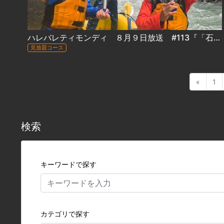
ハレバレティモンディ ８月９日放送 #113『「石狩川完全制覇」前田裕太が初参戦！後編』
見放題コース
«
1
検索
キーワードで探す
カテゴリで探す