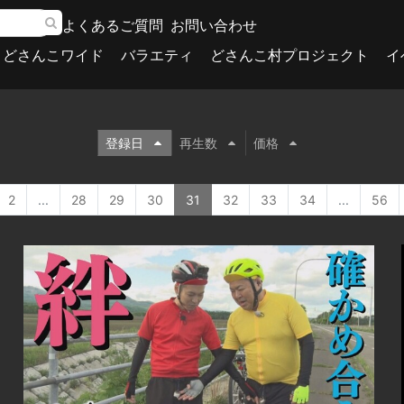
よくあるご質問
お問い合わせ
どさんこワイド
バラエティ
どさんこ村プロジェクト
イ
登録日
再生数
価格
2
...
28
29
30
31
32
33
34
...
56