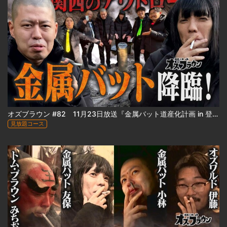
オズブラウン #82 11月23日放送『金属バット道産化計画 in 登別』（前編）
見放題コース