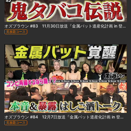
オズブラウン #83 11月30日放送『金属バット道産化計画 in 登別』（中編）
見放題コース
オズブラウン #84 12月7日放送『金属バット道産化計画 in 登別』（後編）
見放題コース