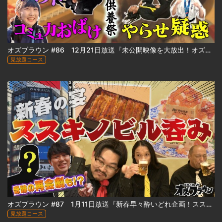
オズブラウン #86 12月21日放送『未公開映像を大放出！オズブラ供養祭 2025 冬』
見放題コース
オズブラウン #87 1月11日放送『新春早々酔いどれ企画！ススキノビル呑み探訪 ～わたなべビル編～（前編）』
見放題コース