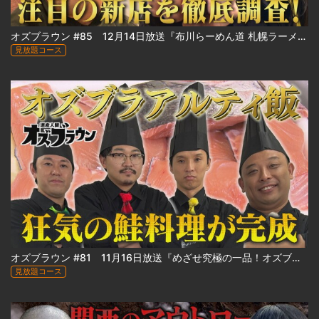
オズブラウン #85 12月14日放送『布川らーめん道 札幌ラーメン最前線2025』
見放題コース
オズブラウン #81 11月16日放送『めざせ究極の一品！オズブラアルティ飯（後編）』
見放題コース