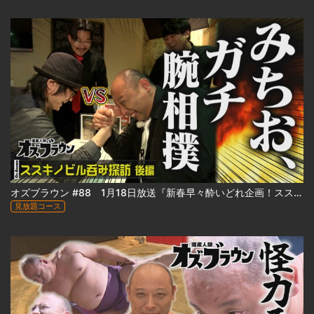
オズブラウン #88 1月18日放送『新春早々酔いどれ企画！ススキノビル呑み探訪 ～わたなべビル編～（後編）』
見放題コース