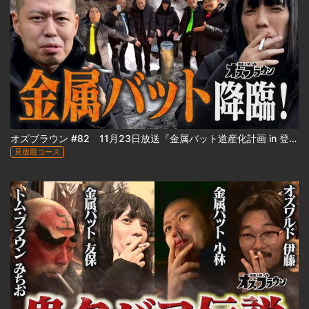
オズブラウン #82 11月23日放送『金属バット道産化計画 in 登別』（前編）
見放題コース