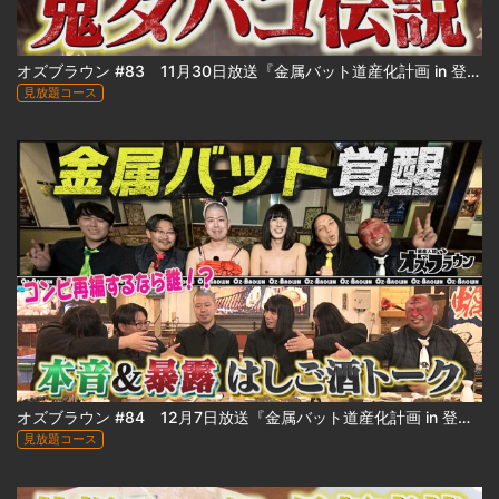
オズブラウン #83 11月30日放送『金属バット道産化計画 in 登別』（中編）
見放題コース
オズブラウン #84 12月7日放送『金属バット道産化計画 in 登別』（後編）
見放題コース