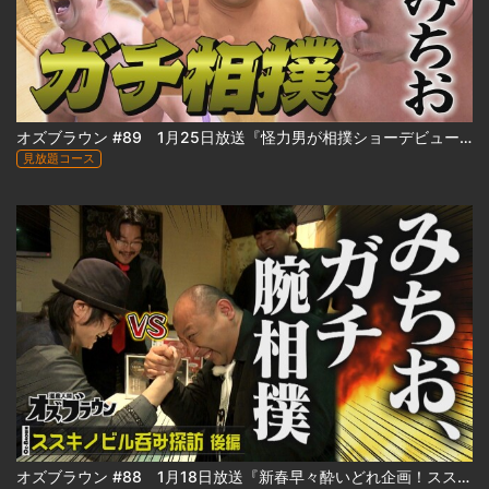
オズブラウン #89 1月25日放送『怪力男が相撲ショーデビュー⁉ みちおの怪力、お貸しします』
見放題コース
オズブラウン #88 1月18日放送『新春早々酔いどれ企画！ススキノビル呑み探訪 ～わたなべビル編～（後編）』