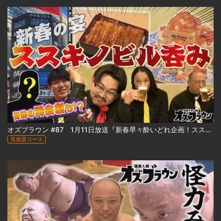
オズブラウン #87 1月11日放送『新春早々酔いどれ企画！ススキノビル呑み探訪 ～わたなべビル編～（前編）』
見放題コース