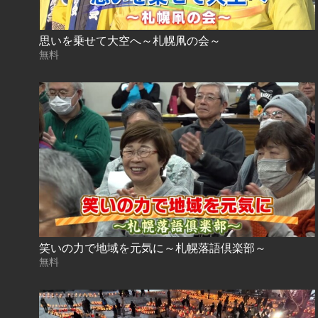
思いを乗せて大空へ～札幌凧の会～
無料
笑いの力で地域を元気に～札幌落語倶楽部～
無料