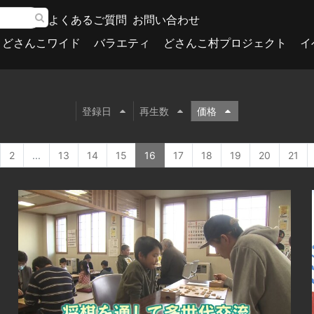
よくあるご質問
お問い合わせ
どさんこワイド
バラエティ
どさんこ村プロジェクト
イ
登録日
再生数
価格
2
...
13
14
15
16
17
18
19
20
21