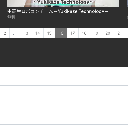
中高生ロボコンチーム～Yukikaze Technology～
無料
2
...
13
14
15
16
17
18
19
20
21