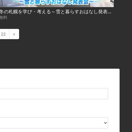
冬の札幌を学び・考える～雪と暮らすおはなし発表会～
無料
22
»