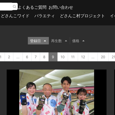
よくあるご質問
お問い合わせ
どさんこワイド
バラエティ
どさんこ村プロジェクト
イ
登録日
再生数
価格
1
2
...
6
7
8
9
10
11
12
...
20
2