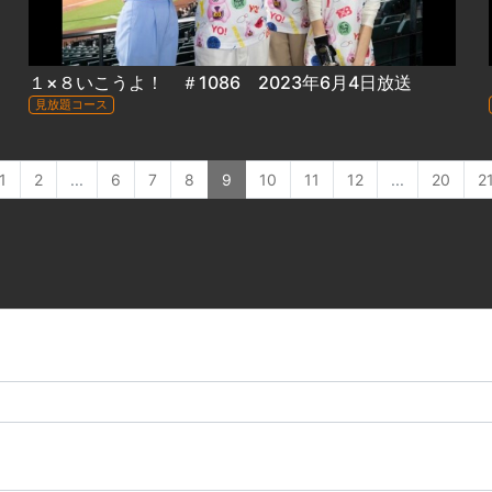
１×８いこうよ！ ＃1086 2023年6月4日放送
見放題コース
1
2
...
6
7
8
9
10
11
12
...
20
2