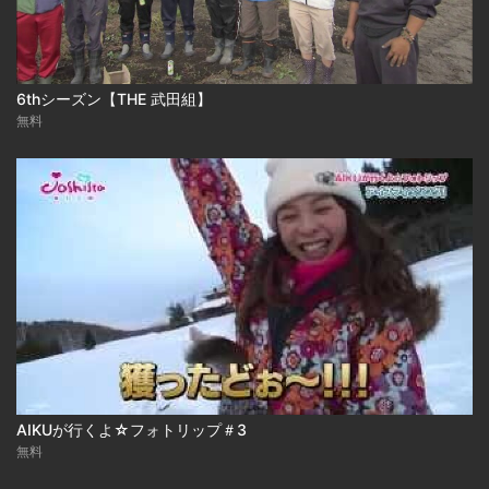
6thシーズン【THE 武田組】
無料
AIKUが行くよ☆フォトリップ＃3
無料