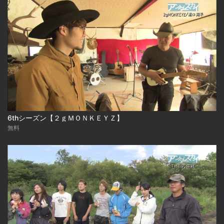
6thシーズン【２ｇＭＯＮＫＥＹＺ】
無料