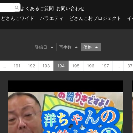
よくあるご質問
お問い合わせ
どさんこワイド
バラエティ
どさんこ村プロジェクト
イ
登録日
再生数
価格
...
191
192
193
194
195
196
197
...
37