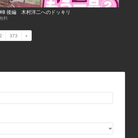
#8 後編 木村洋二へのドッキリ
無料
2
373
»