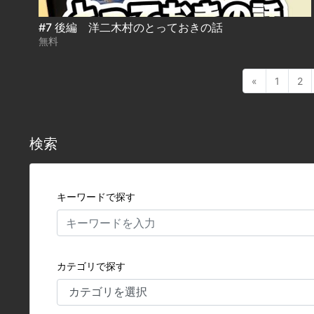
#7 後編 洋二木村のとっておきの話
無料
«
1
2
検索
キーワードで探す
カテゴリで探す