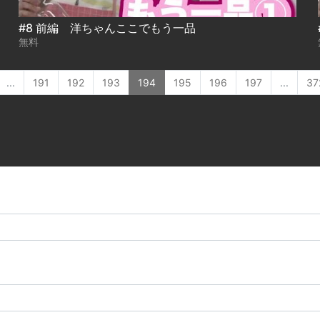
#8 前編 洋ちゃんここでもう一品
無料
...
191
192
193
194
195
196
197
...
37