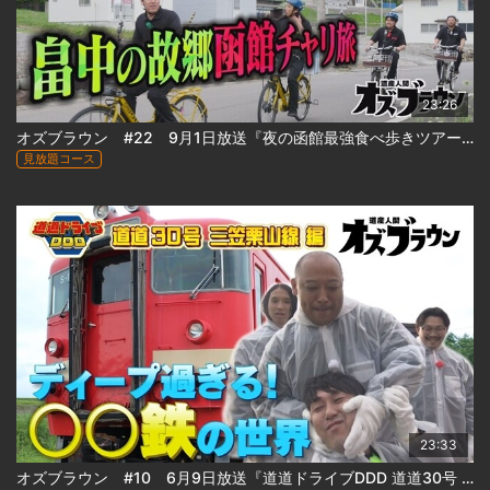
23:26
オズブラウン #22 9月1日放送『夜の函館最強食べ歩きツアー(後編)＆産地巡礼！オズワルド・畠中のルーツ 函館探訪 vol.1』
見放題コース
23:33
オズブラウン #10 6月9日放送『道道ドライブDDD 道道30号 三笠栗山線の旅（後編）』