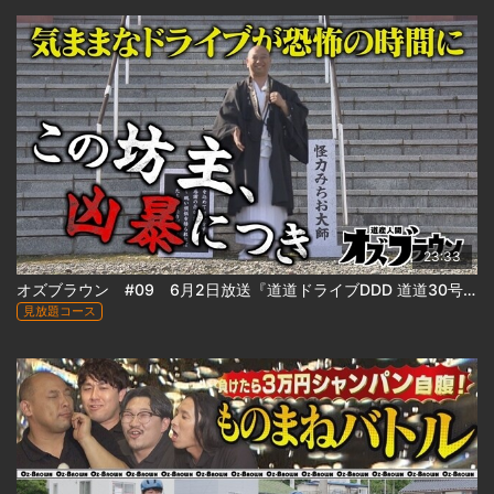
23:33
オズブラウン #09 6月2日放送『道道ドライブDDD 道道30号 三笠栗山線の旅（前編）』
見放題コース