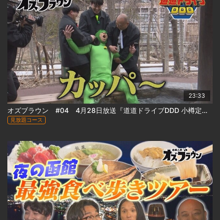
23:33
オズブラウン #04 4月28日放送『道道ドライブDDD 小樽定山渓線 道道1号(後編)』
見放題コース