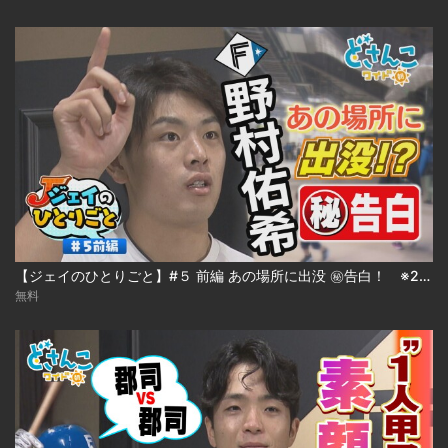
【ジェイのひとりごと】#５ 前編 あの場所に出没 ㊙告白！ ※2023年9月8日 放送
無料