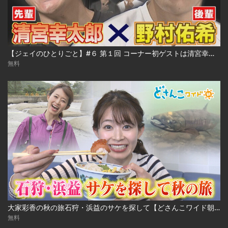
【ジェイのひとりごと】#６ 第１回 コーナー初ゲストは清宮幸太郎センパイ ※2023年10月18日 放送
無料
大家彩香の秋の旅石狩・浜益のサケを探して【どさんこワイド朝】 ※2023年10月3日 放送
無料