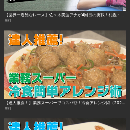
【世界一過酷なレース】佐々木美波アナが4回目の挑戦！札幌・大倉山ジャンプ台を駆け上る！【Red Bull 400】（2025年5月19日放送）
無料
【達人推薦！】業務スーパーでコスパ◎！冷食アレンジ術（2025年1月16日放送）
無料