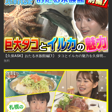
【久保ASK】おたる水族館編① タコとイルカの魅力を久保明日香アナがインタビュー
無料