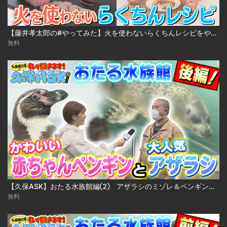
【藤井孝太郎の#やってみた】火を使わないらくちんレシピをやってみた
無料
【久保ASK】おたる水族館編② アザラシのミゾレ＆ペンギンの魅力を聞く！
無料