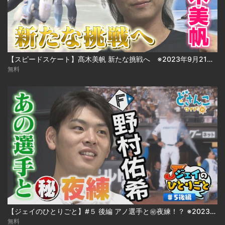
【スピードスケート】髙木美帆 新たな挑戦へ ※2023年9月21日 放送
無料
【ジェイのひとりごと】#５ 後編 アノ選手と㊙夜練！？ ※2023年9月8日 放送
無料