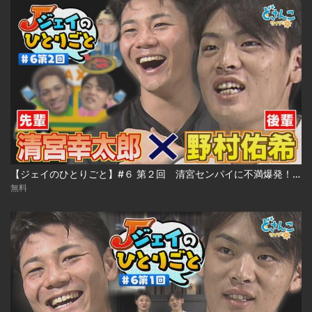
【ジェイのひとりごと】#６ 第２回 清宮センパイに不満爆発！？ ※2023年10月18日 放送
無料