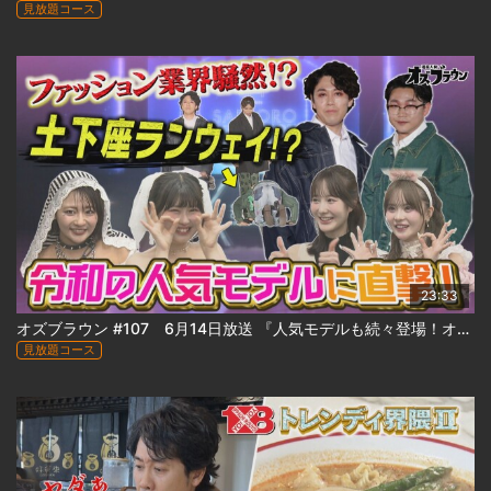
見放題コース
23:33
オズブラウン #107 6月14日放送 『人気モデルも続々登場！オズワルド札幌コレクション出陣 』
見放題コース