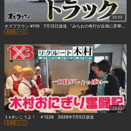
23:33
オズブラウン #110 7月12日放送 『みちおの奇行が企画に昇華！みちおの風呂飯トラック 』
見放題コース
23:33
１×８いこうよ！ ＃1226 2026年7月5日放送
見放題コース