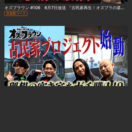
オズブラウン #106 6月7日放送 『古民家再生！オズブラの基地② 小樽エリート社宅編 』
見放題コース
23:33
オズブラウン #105 5月31日放送 『古民家再生プロジェクト！「オズブラの基地①」始動編 』
見放題コース