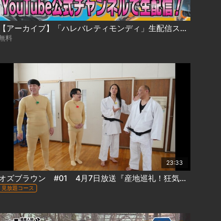
【アーカイブ】「ハレバレティモンディ」生配信スペシャル！
無料
23:33
オズブラウン #01 4月7日放送『産地巡礼！狂気芸人トム・ブラウンのルーツ札幌東区探訪(前編)』
見放題コース