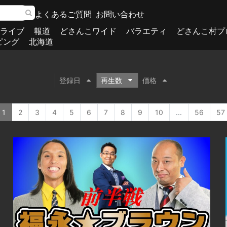
よくあるご質問
お問い合わせ
ライブ
報道
どさんこワイド
バラエティ
どさんこ村プ
ピング
北海道
登録日
再生数
価格
1
2
3
4
5
6
7
8
9
10
...
56
57