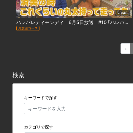
23:48
ハレバレティモンディ 6月5日放送 #10 ｢ハレバレポジティブツアーin札幌(前)」
見放題コース
«
検索
キーワードで探す
カテゴリで探す