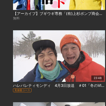
【アーカイブ】ブギウギ専務「(有)上杉ポンプ商会 臨時社員総会」
無料
23:48
ハレバレティモンディ 4月3日放送 ＃01「冬のVIVA北海道 前半戦」
見放題コース