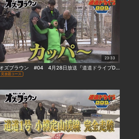
23:33
オズブラウン #04 4月28日放送『道道ドライブDDD 小樽定山渓線 道道1号(後編)』
見放題コース