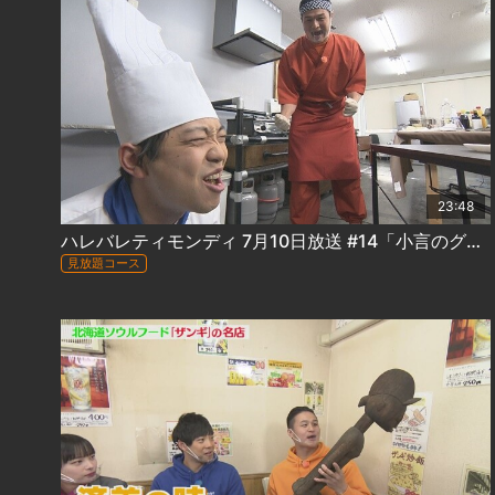
23:48
ハレバレティモンディ 7月10日放送 #14「小言のグルメ(後)｣
見放題コース