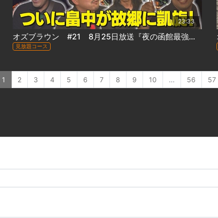
23:33
オズブラウン #21 8月25日放送『夜の函館最強食べ歩きツアー(前編)』
見放題コース
1
2
3
4
5
6
7
8
9
10
...
56
57