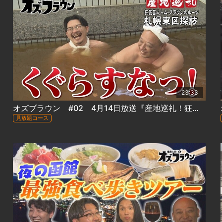
23:33
オズブラウン #02 4月14日放送『産地巡礼！狂気芸人トム・ブラウンのルーツ札幌東区探訪(後編)』
見放題コース