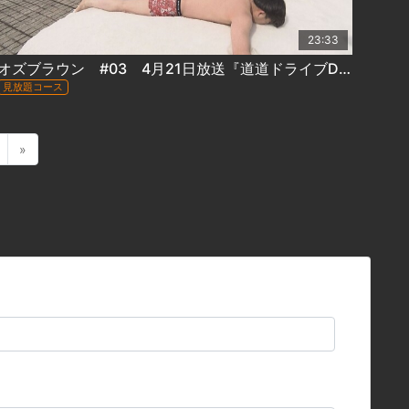
23:33
オズブラウン #03 4月21日放送『道道ドライブDDD 小樽定山渓線 道道1号(前編)』
見放題コース
»