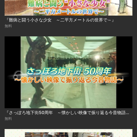
『難病と闘う小さな少女 ～二平方メートルの世界で～』
無料
『さっぽろ地下街50周年 ～懐かしい映像で振り返る今昔物語～』
無料