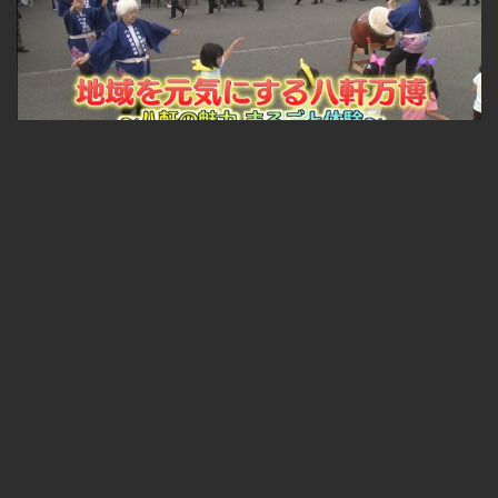
札幌ふるさと再発見 地域を元気にする八軒万博～八軒の魅力 まるごと体験～
無料