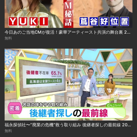
今日あのご当地CMが復活！豪華アーティースト共演の舞台裏 2024.03.18放送
無料
福永探偵社〜“廃業の危機”救う取り組み 後継者探しの最前線 2025-04-15
無料