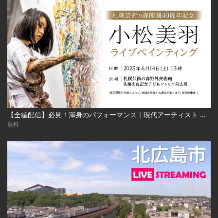
【全編配信】必見！渾身のパフォーマンス｜現代アーティスト 小松美羽 ライブペインティング｜札幌芸術の森開園40周年記念 2025年6月24日（土） Miwa Komatsu | Live Painting‐Sapporo Art Park
無料