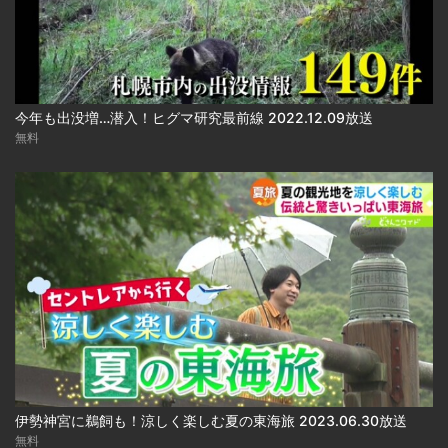
今年も出没増…潜入！ヒグマ研究最前線 2022.12.09放送
無料
伊勢神宮に鵜飼も！涼しく楽しむ夏の東海旅 2023.06.30放送
無料