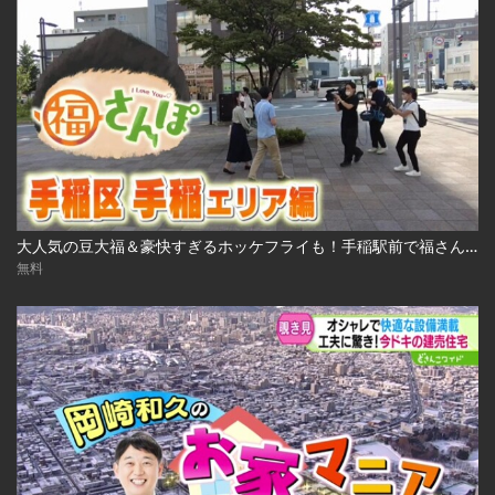
大人気の豆大福＆豪快すぎるホッケフライも！手稲駅前で福さんぽ 2022.10.7放送
無料