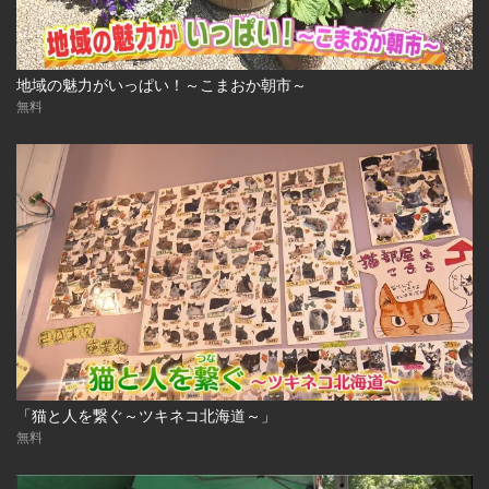
地域の魅力がいっぱい！～こまおか朝市～
無料
「猫と人を繋ぐ～ツキネコ北海道～」
無料