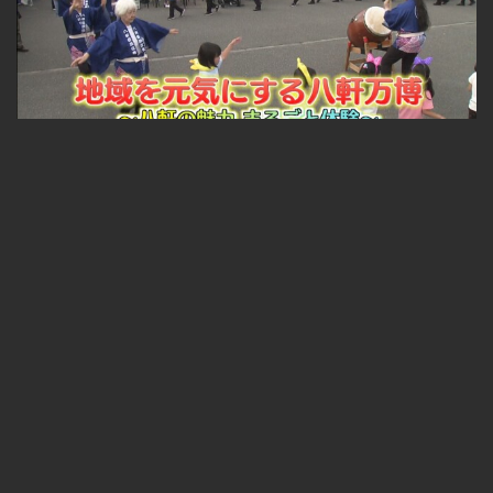
札幌ふるさと再発見 地域を元気にする八軒万博～八軒の魅力 まるごと体験～
無料