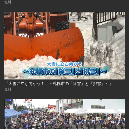
無料
『大雪に立ち向かう！ ～札幌市の「除雪」と「排雪」～』
無料