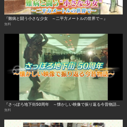
『難病と闘う小さな少女 ～二平方メートルの世界で～』
無料
『さっぽろ地下街50周年 ～懐かしい映像で振り返る今昔物語～』
無料