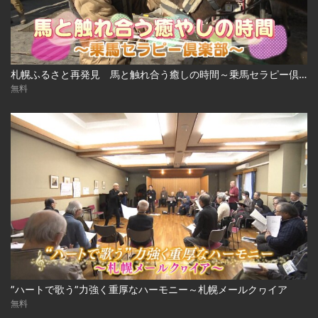
札幌ふるさと再発見 馬と触れ合う癒しの時間～乗馬セラピー倶楽部～
無料
”ハートで歌う”力強く重厚なハーモニー～札幌メールクヮイア
無料