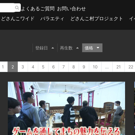
よくあるご質問
お問い合わせ
どさんこワイド
バラエティ
どさんこ村プロジェクト
イ
登録日
再生数
価格
1
2
3
4
5
6
7
8
9
10
...
21
22