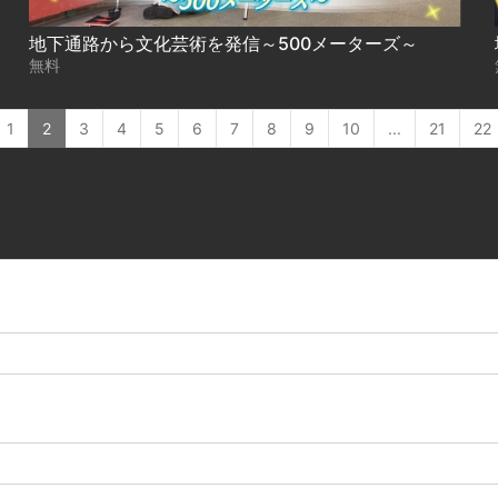
地下通路から文化芸術を発信～500メーターズ～
無料
1
2
3
4
5
6
7
8
9
10
...
21
22