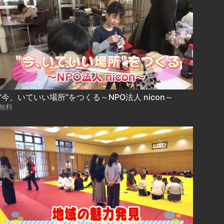
”今、いていい場所”をつくる～NPO法人 nicon～
無料