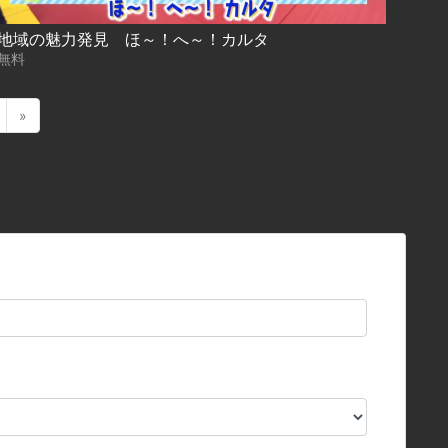
地域の魅力発見 ほ～！へ～！カルタ
無料
»