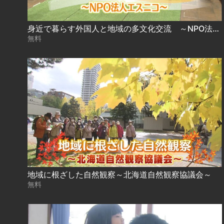
身近で暮らす外国人と地域の多文化交流 ～NPO法人エスニコ～
無料
地域に根ざした自然観察～北海道自然観察協議会～
無料