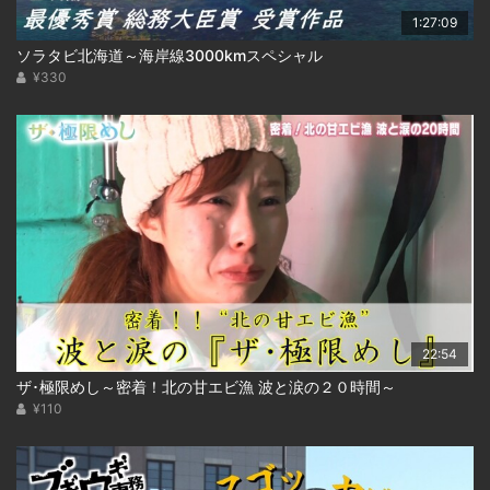
1:27:09
ソラタビ北海道～海岸線3000kmスペシャル
¥330
22:54
ザ･極限めし～密着！北の甘エビ漁 波と涙の２０時間～
¥110