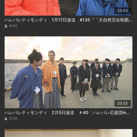
23:33
ハレバレティモンディ 1月17日放送 #135『「大自然完全制覇」支笏湖編(後編)』
¥110
23:33
ハレバレティモンディ 2月5日放送 ＃40「ハレバレ応援団in松前(後)」
¥110