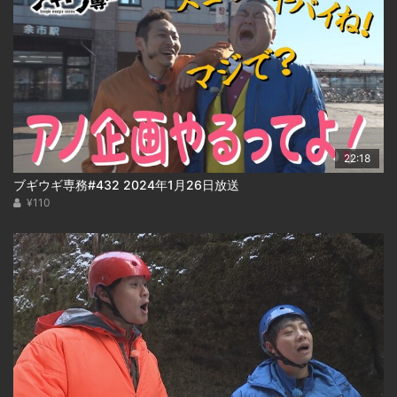
22:18
ブギウギ専務#432 2024年1月26日放送
¥110