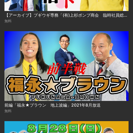
【アーカイブ】ブギウギ専務「(有)上杉ポンプ商会 臨時社員総会」
無料
前編「福永★ブラウン 地上波編」2021年8月放送
無料