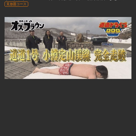
見放題コース
23:33
オズブラウン #03 4月21日放送『道道ドライブDDD 小樽定山渓線 道道1号(前編)』
見放題コース