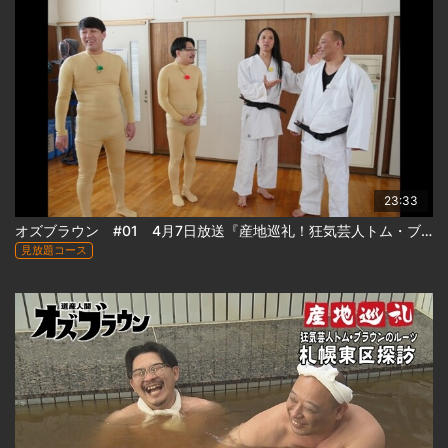
23:33
オズブラウン #01 4月7日放送『産地巡礼！狂気芸人トム・ブラウンのルーツ札幌東区探訪(前編)』
見放題コース