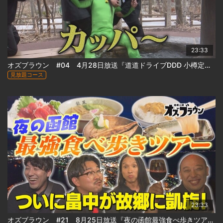
23:33
オズブラウン #04 4月28日放送『道道ドライブDDD 小樽定山渓線 道道1号(後編)』
見放題コース
23:33
オズブラウン #21 8月25日放送『夜の函館最強食べ歩きツアー(前編)』