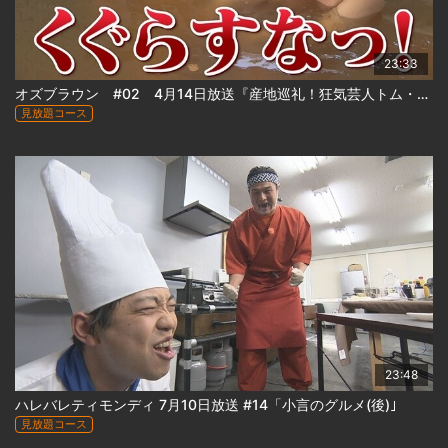
23:33
オズブラウン #02 4月14日放送『産地巡礼！狂気芸人トム・ブラウンのルーツ札幌東区探訪(後編)』
見放題コース
23:48
ハレバレティモンディ 7月10日放送 #14「小言のグルメ(後)｣
見放題コース