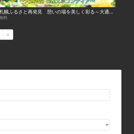
札幌ふるさと再発見 憩いの場を美しく彩る～大通公園 花植えボランティア～
無料
»