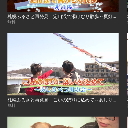
札幌ふるさと再発見 定山渓で湯けむり散歩～夏灯路～2026年7月4日放送
無料
札幌ふるさと再発見 こいのぼりに込めて～あしりべつ川の会～
無料