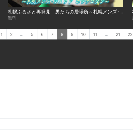
札幌ふるさと再発見 男たちの居場所～札幌メンズ･シェッド ポッケコタン～
無料
1
2
...
5
6
7
8
9
10
11
...
21
22