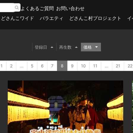
よくあるご質問
お問い合わせ
どさんこワイド
バラエティ
どさんこ村プロジェクト
イ
登録日
再生数
価格
1
2
...
5
6
7
8
9
10
11
...
21
22