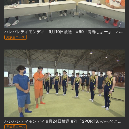
ハレバレティモンディ 9月10日放送 #69「青春しよーよ！ハレバレ学園 in 函館大谷高校(後編)」
見放題コース
ハレバレティモンディ 9月24日放送 #71「SPORTSかかってこい！男子新体操編 in 恵庭南高校 ＆ 日本ハムファイターズ編」
見放題コース