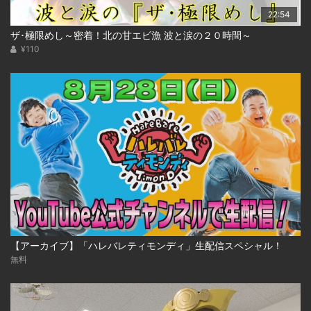
22:54
ザ･極限めし～密着！北の甘エビ漁 波と涙の２０時間～
¥110
【アーカイブ】「ハレバレティモンディ」生配信スペシャル！
無料