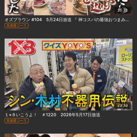
23:33
オズブラウン #104 5月24日放送 『 神コスパの最強おつまみ続々…ススキノ侵略！せんべろ巡り（後編） 』
見放題コース
23:33
１×８いこうよ！ ＃1220 2026年5月17日放送
見放題コース