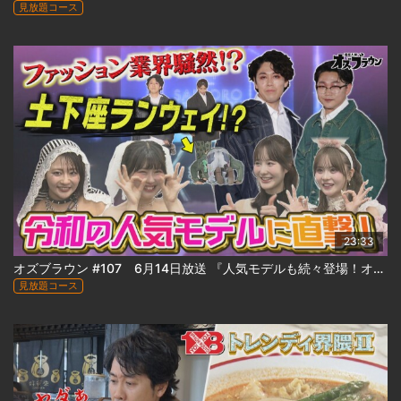
見放題コース
23:33
オズブラウン #107 6月14日放送 『人気モデルも続々登場！オズワルド札幌コレクション出陣 』
見放題コース