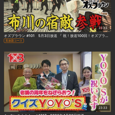
23:33
オズブラウン #101 5月3日放送 『 祝！放送100回！オズブラ名場面かるた(後編) 』
見放題コース
23:33