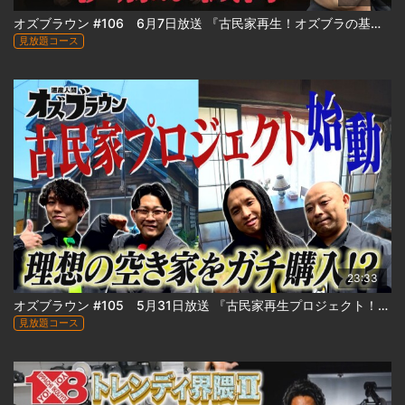
オズブラウン #106 6月7日放送 『古民家再生！オズブラの基地② 小樽エリート社宅編 』
見放題コース
23:33
オズブラウン #105 5月31日放送 『古民家再生プロジェクト！「オズブラの基地①」始動編 』
見放題コース