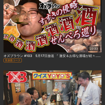
23:33
オズブラウン #103 5月17日放送 『 激安＆お得な酒場が続々…ススキノ侵略！せんべろ巡り（前編） 』
見放題コース