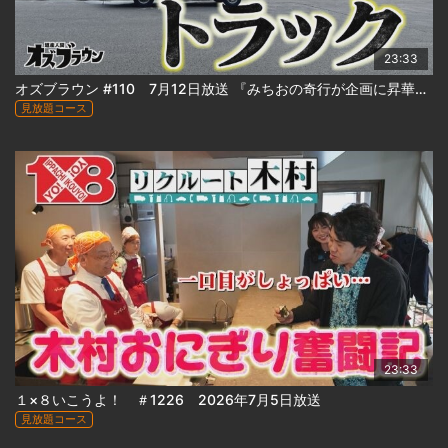
23:33
オズブラウン #110 7月12日放送 『みちおの奇行が企画に昇華！みちおの風呂飯トラック 』
見放題コース
23:33
１×８いこうよ！ ＃1226 2026年7月5日放送
見放題コース