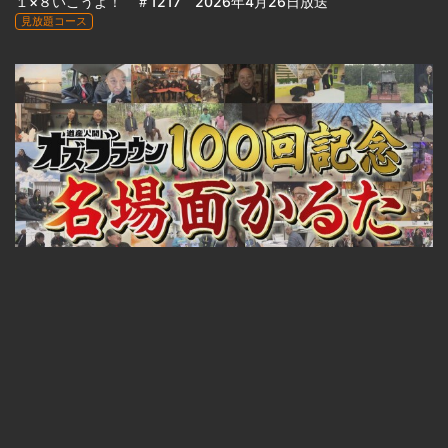
１×８いこうよ！ ＃1217 2026年4月26日放送
見放題コース
23:33
オズブラウン #100 4月26日放送 『 祝！放送100回！オズブラ名場面かるた(前編) 』
見放題コース