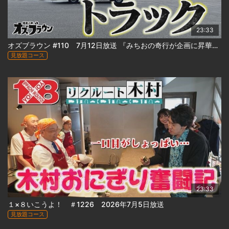
23:33
オズブラウン #110 7月12日放送 『みちおの奇行が企画に昇華！みちおの風呂飯トラック 』
見放題コース
23:33
１×８いこうよ！ ＃1226 2026年7月5日放送
見放題コース