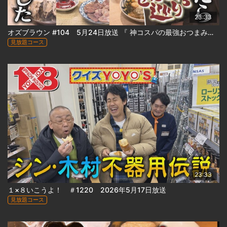
23:33
オズブラウン #104 5月24日放送 『 神コスパの最強おつまみ続々…ススキノ侵略！せんべろ巡り（後編） 』
見放題コース
23:33
１×８いこうよ！ ＃1220 2026年5月17日放送
見放題コース