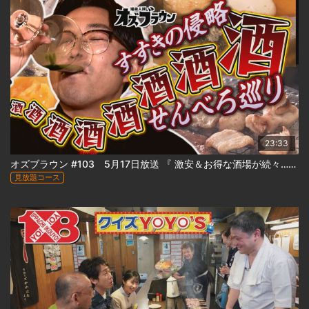
23:33
オズブラウン #103 5月17日放送 『 激安＆お得な酒場が続々…ススキノ侵略！せんべろ巡り（前編） 』
見放題コース