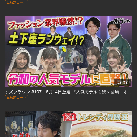
見放題コース
23:33
オズブラウン #107 6月14日放送 『人気モデルも続々登場！オズワルド札幌コレクション出陣 』
見放題コース