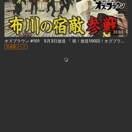
23:33
オズブラウン #101 5月3日放送 『 祝！放送100回！オズブラ名場面かるた(後編) 』
見放題コース
23:33