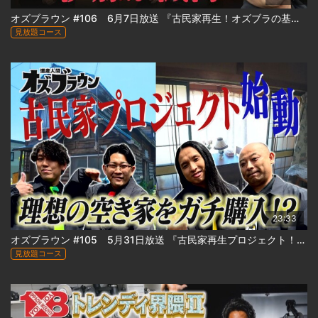
オズブラウン #106 6月7日放送 『古民家再生！オズブラの基地② 小樽エリート社宅編 』
見放題コース
23:33
オズブラウン #105 5月31日放送 『古民家再生プロジェクト！「オズブラの基地①」始動編 』
見放題コース