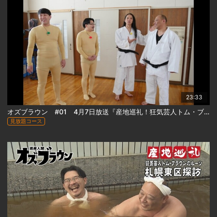
23:33
オズブラウン #01 4月7日放送『産地巡礼！狂気芸人トム・ブラウンのルーツ札幌東区探訪(前編)』
見放題コース