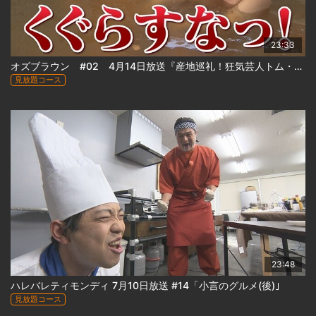
23:33
オズブラウン #02 4月14日放送『産地巡礼！狂気芸人トム・ブラウンのルーツ札幌東区探訪(後編)』
見放題コース
23:48
ハレバレティモンディ 7月10日放送 #14「小言のグルメ(後)｣
見放題コース