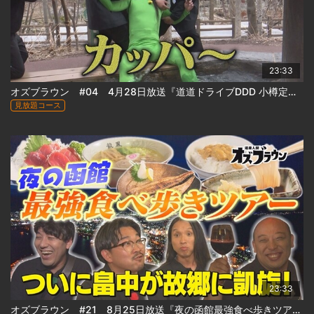
23:33
オズブラウン #04 4月28日放送『道道ドライブDDD 小樽定山渓線 道道1号(後編)』
見放題コース
23:33
オズブラウン #21 8月25日放送『夜の函館最強食べ歩きツアー(前編)』