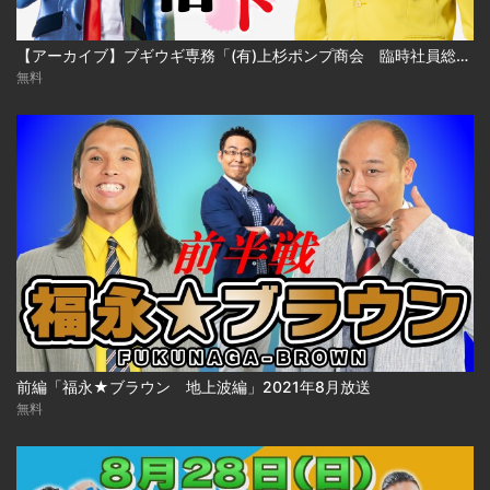
【アーカイブ】ブギウギ専務「(有)上杉ポンプ商会 臨時社員総会」
無料
前編「福永★ブラウン 地上波編」2021年8月放送
無料