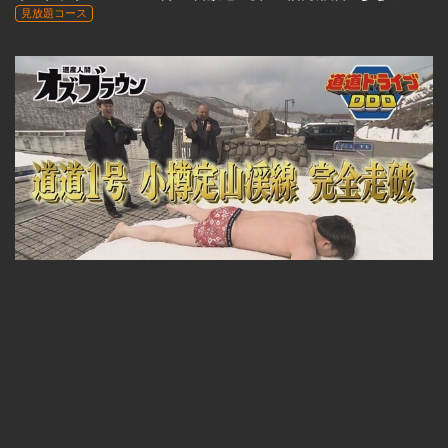
見放題コース
23:33
オズブラウン #03 4月21日放送『道道ドライブDDD 小樽定山渓線 道道1号(前編)』
見放題コース