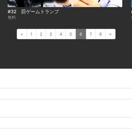
#32 罰ゲームトランプ
無料
«
1
2
3
4
5
6
7
8
»