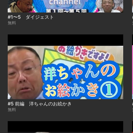
#1〜5 ダイジェスト
無料
#5 前編 洋ちゃんのお絵かき
無料