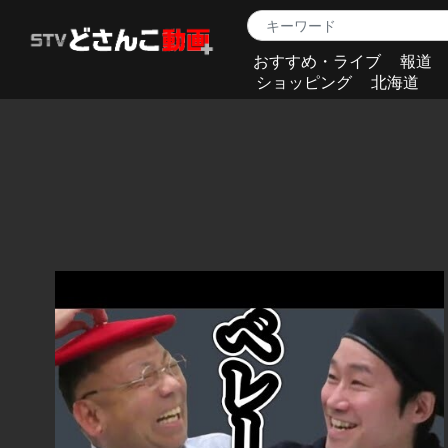
おすすめ・ライブ
報道
ショッピング
北海道