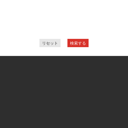
リセット
検索する