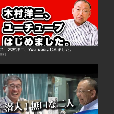
#1 木村洋二、YouTubeはじめました。
無料