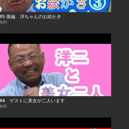
#5 後編 洋ちゃんのお絵かき
無料
#4 ゲストに美女が二人います
無料