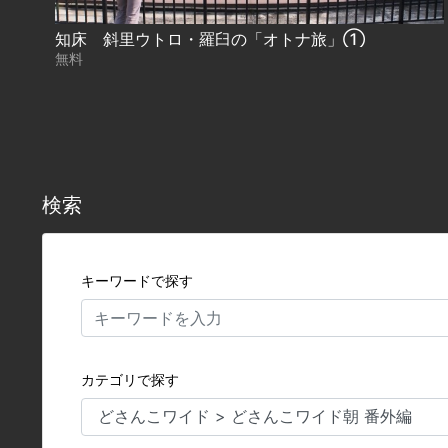
知床 斜里ウトロ・羅臼の「オトナ旅」①
無料
検索
キーワードで探す
カテゴリで探す