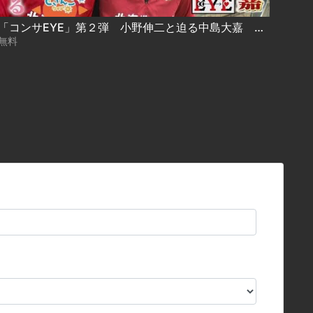
「コンサEYE」第２弾 小野伸二と迫る中島大嘉 番外編
無料