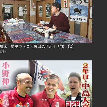
知床 斜里ウトロ・羅臼の「オトナ旅」②
無料