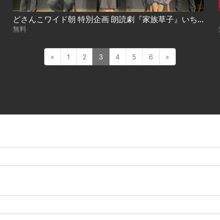
どさんこワイド朝 特別企画 朗読劇『家族草子』いちばん新しい思い出
無料
«
1
2
3
4
5
6
»