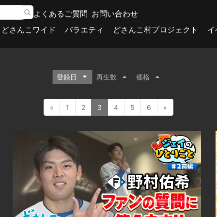
よくあるご質問
お問い合わせ
どさんこワイド
バラエティ
どさんこ村プロジェクト
イ
登録日
再生数
価格
«
1
2
3
4
5
6
»