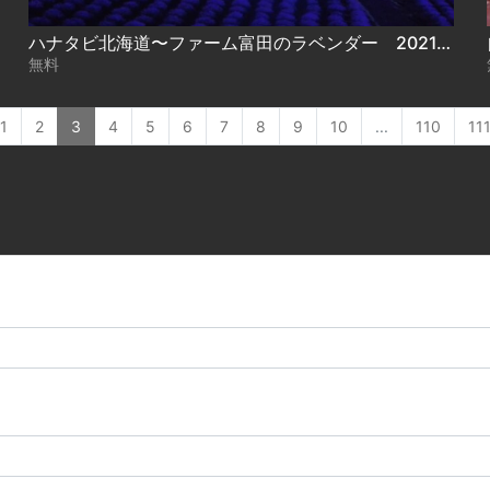
ハナタビ北海道〜ファーム富田のラベンダー 2021.07.23放送
無料
1
2
3
4
5
6
7
8
9
10
...
110
11