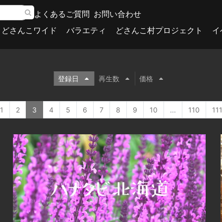
よくあるご質問
お問い合わせ
どさんこワイド
バラエティ
どさんこ村プロジェクト
イ
登録日
再生数
価格
1
2
3
4
5
6
7
8
9
10
...
110
11