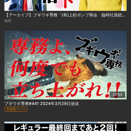
【アーカイブ】ブギウギ専務「(有)上杉ポンプ商会 臨時社員総会」
無料
22:33
ブギウギ専務#441 2024年3月29日放送
見放題コース