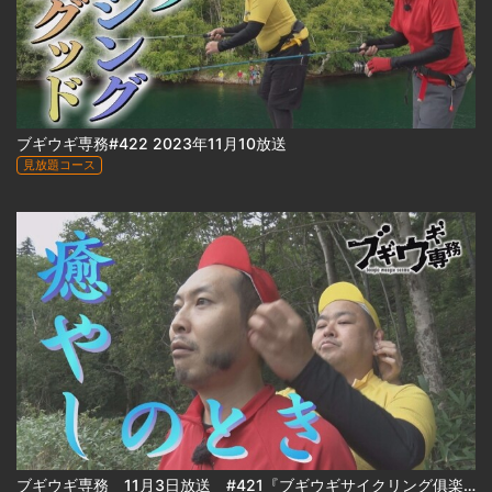
ブギウギ専務#422 2023年11月10放送
見放題コース
ブギウギ専務 11月3日放送 #421『ブギウギサイクリング俱楽部 トカプチ４００(30)』