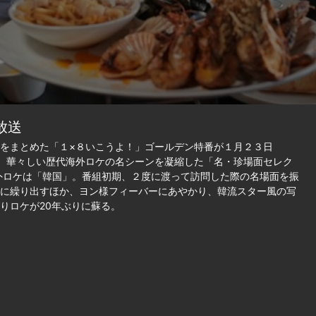
放送
をまとめた「１×８いこうよ！」ゴールデン特番が１月２３日
、華々しい歴代海外ロケの名シーンを凝縮した「名・珍場面セレク
外ロケは「韓国」。番組初期、２度に渡って訪問した際の名場面を振
に繰り出すほか、ヨン様フィーバーにあやかり、韓流スター風の写
りロケが20年ぶりに蘇る。