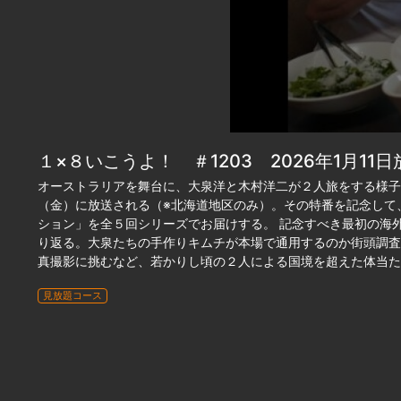
１×８いこうよ！ ＃1203 2026年1月11日
オーストラリアを舞台に、大泉洋と木村洋二が２人旅をする様子
（金）に放送される（※北海道地区のみ）。その特番を記念して
ション」を全５回シリーズでお届けする。 記念すべき最初の海
り返る。大泉たちの手作りキムチが本場で通用するのか街頭調査
真撮影に挑むなど、若かりし頃の２人による国境を超えた体当た
見放題コース