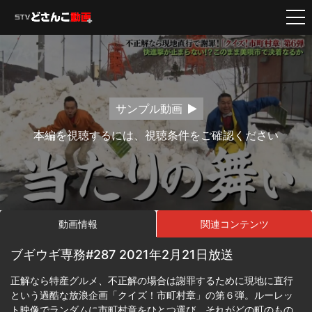
サンプル動画
本編を視聴するには、視聴条件をご確認ください
動画情報
関連コンテンツ
ブギウギ専務#287 2021年2月21日放送
正解なら特産グルメ、不正解の場合は謝罪するために現地に直行
という過酷な放浪企画「クイズ！市町村章」の第６弾。ルーレッ
ト映像でランダムに市町村章をひとつ選び、それがどの町のもの