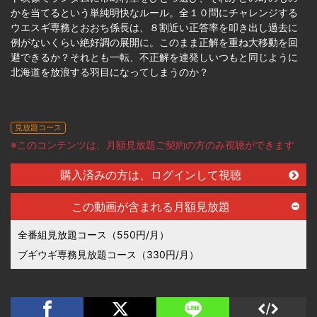
かを当てるという単純明快なルール。全１０問にチャレンジする
ウエスギ専務とおおち係長は、８割近い正答率を叩き出し過去に
例がないくらい絶好調の展開に。このまま正解を重ね大移動を回
避できるか？それとも一転、不正解を連発しいつもと同じように
北海道を放浪する羽目になってしまうのか？
見放題コース
※このコンテンツは、月額見放題ご契約の方のみ視聴ができます
購入済みの方は、ログインして視聴
この動画が含まれる月額見放題
全番組見放題コース（550円/月）
ブギウギ専務見放題コース（330円/月）