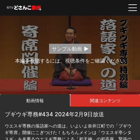
サンプル動画
本編を視聴するには、視聴条件をご確認ください
動画情報
関連コンテンツ
ブギウギ専務#434 2024年2月9日放送
ウエスギ専務の落語家への道は、いよいよ奈井江町での「ブギウ
ギ寄席」開催にこぎつけた！もちろんメインは「ウエスギ亭シタ
スギ」を名乗るウエスギ専務による「初天神」の初高座。緊張の