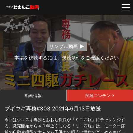
サンプル動画
本編を視聴するには、視聴条件をご確認ください
動画情報
関連コンテンツ
ブギウギ専務#303 2021年6月13日放送
今回はウエスギ専務とおおち係長が「ミニ四駆」にチャレンジす
る。発売開始から４０年近くになる「ミニ四駆」は、モーター搭
載の自動車模型で大人から子供まで幅広い世代で楽しめるホビー