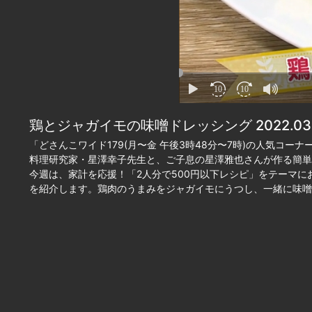
10
10
鶏とジャガイモの味噌ドレッシング 2022.03
「どさんこワイド179(月〜金 午後3時48分〜7時)の人気コー
料理研究家・星澤幸子先生と、ご子息の星澤雅也さんが作る簡単
今週は、家計を応援！「2人分で500円以下レシピ」をテーマ
を紹介します。鶏肉のうまみをジャガイモにうつし、一緒に味噌