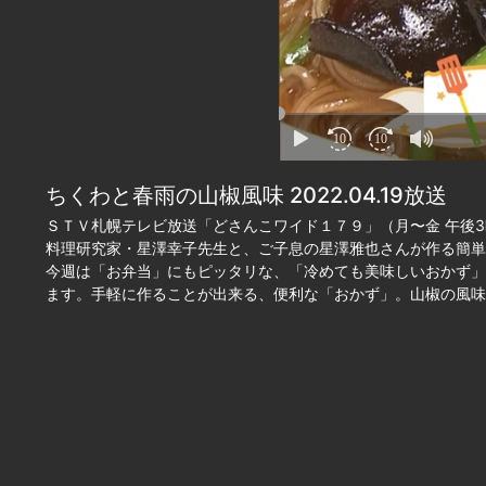
10
10
ちくわと春雨の山椒風味 2022.04.19放送
ＳＴＶ札幌テレビ放送「どさんこワイド１７９」（月〜金 午後3
料理研究家・星澤幸子先生と、ご子息の星澤雅也さんが作る簡単
今週は「お弁当」にもピッタリな、「冷めても美味しいおかず」
ます。手軽に作ることが出来る、便利な「おかず」。山椒の風味