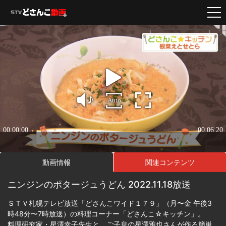
動画情報
関連コンテンツ
ニンジンのポタージュうどん 2022.11.18放送
ＳＴＶ札幌テレビ放送「どさんこワイド１７９」（月〜金 午後3
時48分〜7時放送）の料理コーナー「どさんこ☆キッチン」。
料理研究家・星澤幸子先生と、ご子息の星澤雅也さんが作る簡単