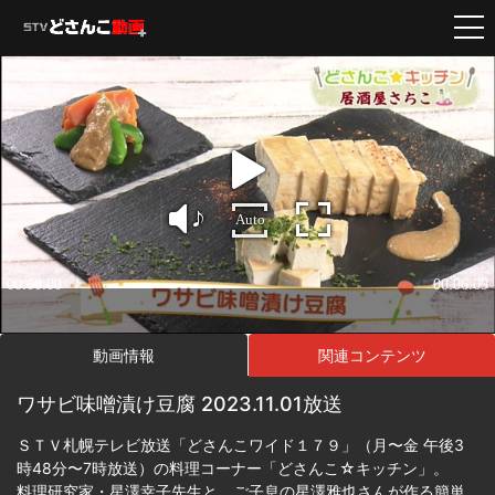
動画情報
関連コンテンツ
ワサビ味噌漬け豆腐 2023.11.01放送
ＳＴＶ札幌テレビ放送「どさんこワイド１７９」（月〜金 午後3
時48分〜7時放送）の料理コーナー「どさんこ☆キッチン」。
料理研究家・星澤幸子先生と、ご子息の星澤雅也さんが作る簡単