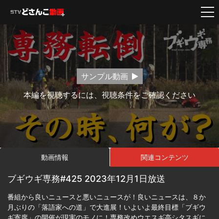
サンプル動画
本編を視聴するには、視聴条件をご確認ください
動画情報
関連コンテンツ
ブギウギ専務#425 2023年12月1日放送
番組から良いニュースと悪いニュースが！良いニュースは、８か
月ぶりの「落語家への道」で大進展！いよいよ最終目標「ブギウ
ギ寄席」の開催が現実のモノに！専務改めウエスギ亭シタスギに