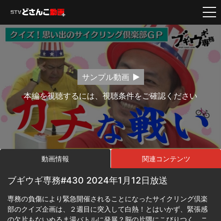
サンプル動画
本編を視聴するには、視聴条件をご確認ください
動画情報
関連コンテンツ
ブギウギ専務#430 2024年1月12日放送
専務の負傷により緊急開催されることになったサイクリング倶楽
部のクイズ企画は、２週目に突入して白熱！とはいかず、緊張感
の欠片もないぬるま湯バトルに発展？脳の片隅にこびりつく、ニ