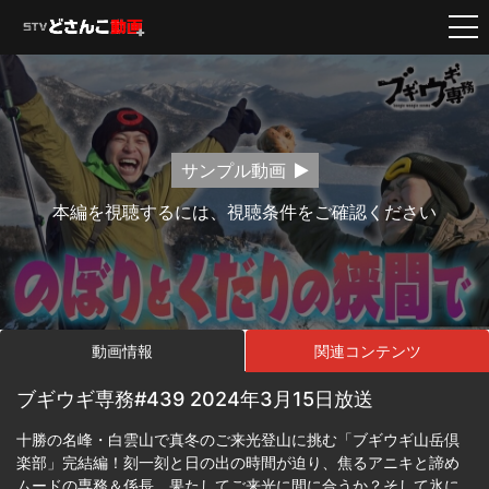
サンプル動画
本編を視聴するには、視聴条件をご確認ください
動画情報
関連コンテンツ
ブギウギ専務#439 2024年3月15日放送
十勝の名峰・白雲山で真冬のご来光登山に挑む「ブギウギ山岳倶
楽部」完結編！刻一刻と日の出の時間が迫り、焦るアニキと諦め
ムードの専務＆係長。果たしてご来光に間に合うか？そして氷に