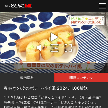
動画情報
関連コンテンツ
春巻きの皮のポテトパイ風 2024.11.06放送
ＳＴＶ札幌テレビ放送「どさんこワイド１７９」（月〜金 午後3
時48分〜7時放送）の料理コーナー「どさんこ☆キッチン」。
料理研究家・星澤幸子先生と、ご子息の星澤雅也さんが作る簡単