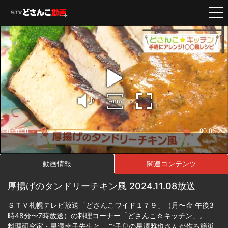
動画情報
関連コンテンツ
厚揚げのタンドリーチキン風 2024.11.08放送
ＳＴＶ札幌テレビ放送「どさんこワイド１７９」（月〜金 午後3
時48分〜7時放送）の料理コーナー「どさんこ☆キッチン」。
料理研究家・星澤幸子先生と、ご子息の星澤雅也さんが作る簡単