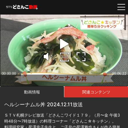
動画情報
関連コンテンツ
ヘルシーナムル丼 2024.12.11放送
ＳＴＶ札幌テレビ放送「どさんこワイド１７９」（月〜金 午後3
時48分〜7時放送）の料理コーナー「どさんこ☆キッチン」。
料理研究家・星澤幸子先生と、ご子息の星澤雅也さんが作る簡単